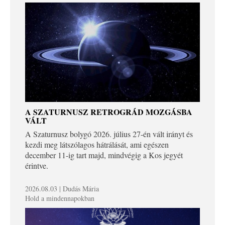
A SZATURNUSZ RETROGRÁD MOZGÁSBA
VÁLT
A Szaturnusz bolygó 2026. július 27-én vált irányt és
kezdi meg látszólagos hátrálását, ami egészen
december 11-ig tart majd, mindvégig a Kos jegyét
érintve.
2026.08.03 | Dudás Mária
Hold a mindennapokban