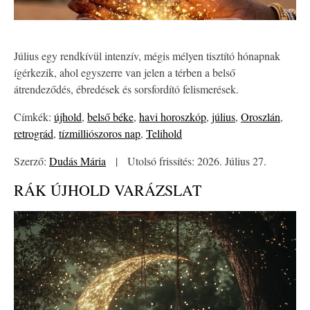
Július egy rendkívül intenzív, mégis mélyen tisztító hónapnak
ígérkezik, ahol egyszerre van jelen a térben a belső
átrendeződés, ébredések és sorsfordító felismerések.
Címkék:
újhold
,
belső béke
,
havi horoszkóp
,
július
,
Oroszlán
,
retrográd
,
tízmilliószoros nap
,
Telihold
Szerző:
Dudás Mária
|
Utolsó frissítés: 2026. Július 27.
RÁK ÚJHOLD VARÁZSLAT