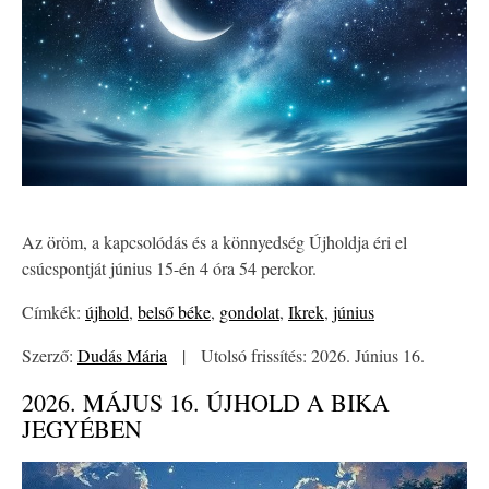
Az öröm, a kapcsolódás és a könnyedség Újholdja éri el
csúcspontját június 15-én 4 óra 54 perckor.
Címkék:
újhold
,
belső béke
,
gondolat
,
Ikrek
,
június
Szerző:
Dudás Mária
|
Utolsó frissítés: 2026. Június 16.
2026. MÁJUS 16. ÚJHOLD A BIKA
JEGYÉBEN