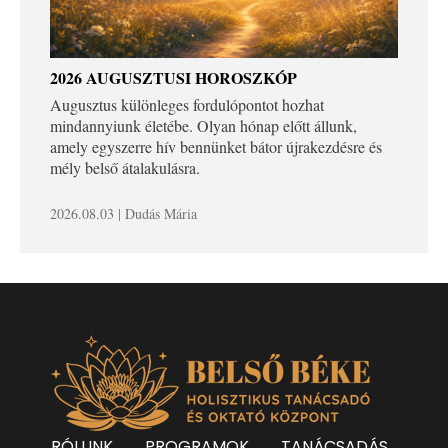
2026 AUGUSZTUSI HOROSZKÓP
Augusztus különleges fordulópontot hozhat
mindannyiunk életébe. Olyan hónap előtt állunk,
amely egyszerre hív bennünket bátor újrakezdésre és
mély belső átalakulásra.
2026.08.03 | Dudás Mária
RÓLUNK
PROGRAMOK
TANÁCSADÁS