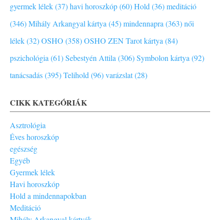
gyermek lélek (37)
havi horoszkóp (60)
Hold (36)
meditáció
(346)
Mihály Arkangyal kártya (45)
mindennapra (363)
női
lélek (32)
OSHO (358)
OSHO ZEN Tarot kártya (84)
pszichológia (61)
Sebestyén Attila (306)
Symbolon kártya (92)
tanácsadás (395)
Telihold (96)
varázslat (28)
CIKK KATEGÓRIÁK
Asztrológia
Éves horoszkóp
egészség
Egyéb
Gyermek lélek
Havi horoszkóp
Hold a mindennapokban
Meditáció
Mihály Arkangyal kártyák