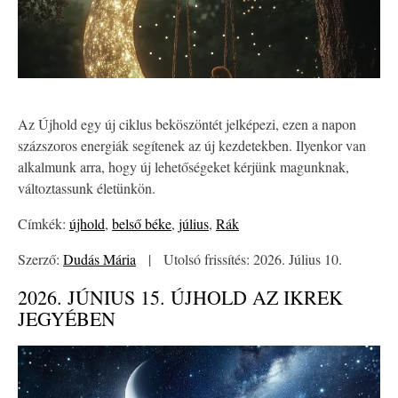
Az Újhold egy új ciklus beköszöntét jelképezi, ezen a napon
százszoros energiák segítenek az új kezdetekben. Ilyenkor van
alkalmunk arra, hogy új lehetőségeket kérjünk magunknak,
változtassunk életünkön.
Címkék:
újhold
,
belső béke
,
július
,
Rák
Szerző:
Dudás Mária
|
Utolsó frissítés: 2026. Július 10.
2026. JÚNIUS 15. ÚJHOLD AZ IKREK
JEGYÉBEN