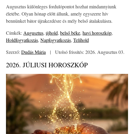
Augusztus különleges fordulópontot hozhat mindannyiunk
életébe. Olyan hónap előtt állunk, amely egyszerre hív
bennünket bátor újrakezdésre és mély belső átalakulásra.
Címkék:
Augusztus
,
újhold
,
belső béke
,
havi horoszkóp
,
Holdfogyatkozás
,
Napfogyatkozás
,
Telihold
Szerző:
Dudás Mária
|
Utolsó frissítés: 2026. Augusztus 03.
2026. JÚLIUSI HOROSZKÓP