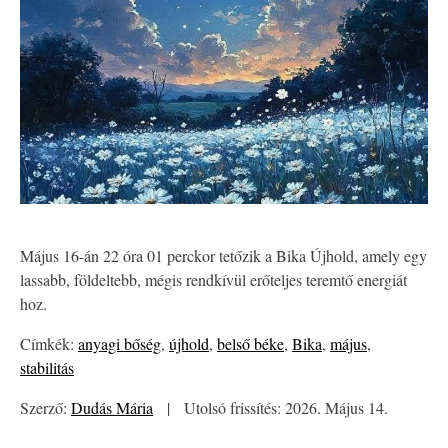
Május 16-án 22 óra 01 perckor tetőzik a Bika Újhold, amely egy
lassabb, földeltebb, mégis rendkívül erőteljes teremtő energiát
hoz.
Címkék:
anyagi bőség
,
újhold
,
belső béke
,
Bika
,
május
,
stabilitás
Szerző:
Dudás Mária
|
Utolsó frissítés: 2026. Május 14.