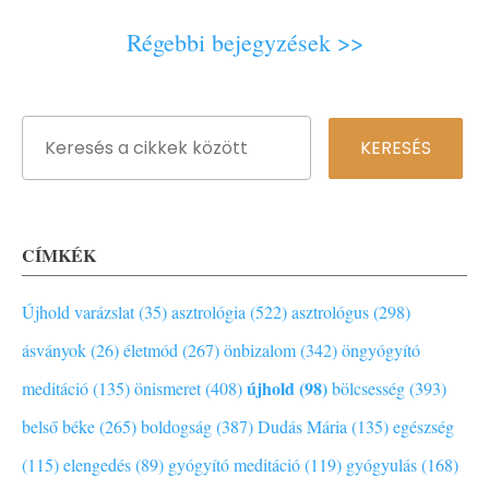
Régebbi bejegyzések >>
CÍMKÉK
Újhold varázslat (35)
asztrológia (522)
asztrológus (298)
ásványok (26)
életmód (267)
önbizalom (342)
öngyógyító
újhold (98)
meditáció (135)
önismeret (408)
bölcsesség (393)
belső béke (265)
boldogság (387)
Dudás Mária (135)
egészség
(115)
elengedés (89)
gyógyító meditáció (119)
gyógyulás (168)