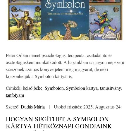
Peter Orban német pszichológus, terapeuta, családállító és
asztrológusként munkálkodott. A hazánkban is nagyon népszerű
szerzőnek számos könyve jelent meg magyarul, de neki
köszönhetjük a Symbolon kártyát is.
Címkék:
belső béke
,
Symbolon
,
Symbolon kártya
,
tanúsítvány
,
tanfolyam
Szerző:
Dudás Mária
|
Utolsó frissítés: 2025. Augusztus 24.
HOGYAN SEGÍTHET A SYMBOLON
KÁRTYA HÉTKÖZNAPI GONDJAINK