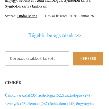
napjegy
,
Sebestyén Attila asztrológus
,
Symbolon kártya
,
Symbolon kártya tanfolyam
Szerző:
Dudás Mária
|
Utolsó frissítés: 2026. Január 26.
Régebbi bejegyzések >>
CÍMKÉK
Újhold varázslat (35)
asztrológia (522)
asztrológus (298)
ásványok (26)
életmód (267)
önbizalom (342)
öngyógyító