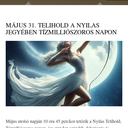
MÁJUS 31. TELIHOLD A NYILAS
JEGYÉBEN TÍZMILLIÓSZOROS NAPON
Május utolsó napján 10 óra 45 perckor tetőzik a Nyilas Telihold,
Tízmilliószoros napon, így minden szándék, felismerés és