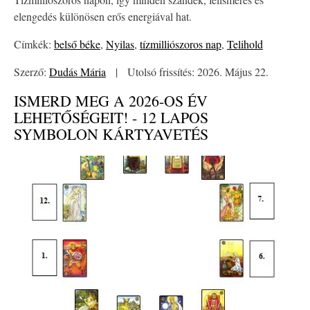
elengedés különösen erős energiával hat.
Címkék:
belső béke
,
Nyilas
,
tízmilliószoros nap
,
Telihold
Szerző:
Dudás Mária
|
Utolsó frissítés: 2026. Május 22.
ISMERD MEG A 2026-OS ÉV
LEHETŐSÉGEIT! - 12 LAPOS
SYMBOLON KÁRTYAVETÉS