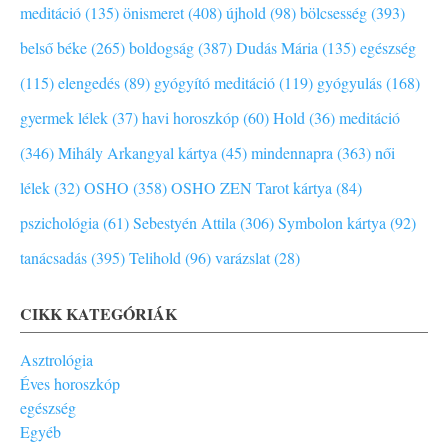
meditáció (135)
önismeret (408)
újhold (98)
bölcsesség (393)
belső béke (265)
boldogság (387)
Dudás Mária (135)
egészség
(115)
elengedés (89)
gyógyító meditáció (119)
gyógyulás (168)
gyermek lélek (37)
havi horoszkóp (60)
Hold (36)
meditáció
(346)
Mihály Arkangyal kártya (45)
mindennapra (363)
női
lélek (32)
OSHO (358)
OSHO ZEN Tarot kártya (84)
pszichológia (61)
Sebestyén Attila (306)
Symbolon kártya (92)
tanácsadás (395)
Telihold (96)
varázslat (28)
CIKK KATEGÓRIÁK
Asztrológia
Éves horoszkóp
egészség
Egyéb