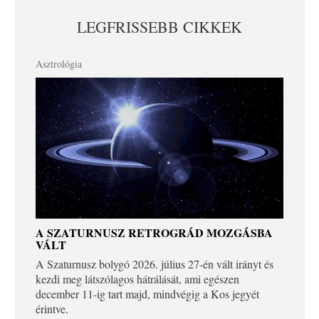
LEGFRISSEBB CIKKEK
Asztrológia
A SZATURNUSZ RETROGRÁD MOZGÁSBA
VÁLT
A Szaturnusz bolygó 2026. július 27-én vált irányt és
kezdi meg látszólagos hátrálását, ami egészen
december 11-ig tart majd, mindvégig a Kos jegyét
érintve.