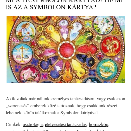
IS AZ A SYMBOLON KÁRTYA?
Akik voltak már nálunk személyes tanácsadáson, vagy csak azon
„szerencsés” emberek közé tartoznak, hogy családunk részei
lehetnek, sűrűn találkoznak a Symbolon kártyával
Címkék:
asztrológia
,
életvezetési tanácsadás
,
horoszkóp
,