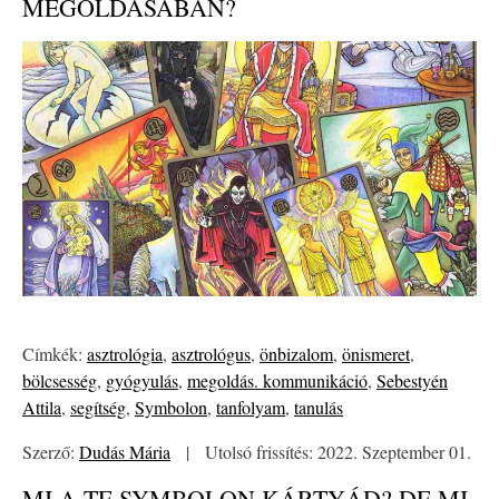
MEGOLDÁSÁBAN?
Címkék:
asztrológia
,
asztrológus
,
önbizalom
,
önismeret
,
bölcsesség
,
gyógyulás
,
megoldás. kommunikáció
,
Sebestyén
Attila
,
segítség
,
Symbolon
,
tanfolyam
,
tanulás
Szerző:
Dudás Mária
|
Utolsó frissítés: 2022. Szeptember 01.
MI A TE SYMBOLON KÁRTYÁD? DE MI