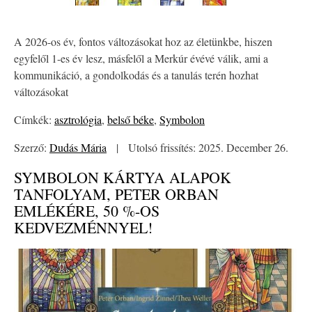
A 2026-os év, fontos változásokat hoz az életünkbe, hiszen
egyfelől 1-es év lesz, másfelől a Merkúr évévé válik, ami a
kommunikáció, a gondolkodás és a tanulás terén hozhat
változásokat
Címkék:
asztrológia
,
belső béke
,
Symbolon
Szerző:
Dudás Mária
|
Utolsó frissítés: 2025. December 26.
SYMBOLON KÁRTYA ALAPOK
TANFOLYAM, PETER ORBAN
EMLÉKÉRE, 50 %-OS
KEDVEZMÉNNYEL!