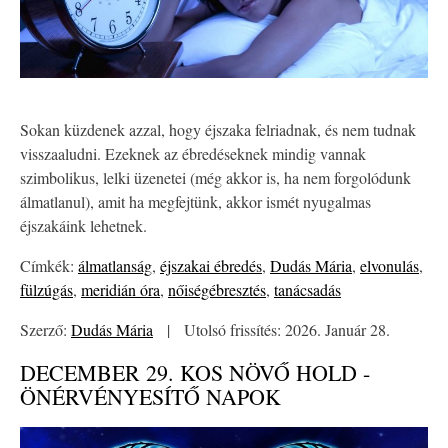
Sokan küzdenek azzal, hogy éjszaka felriadnak, és nem tudnak
visszaaludni. Ezeknek az ébredéseknek mindig vannak
szimbolikus, lelki üzenetei (még akkor is, ha nem forgolódunk
álmatlanul), amit ha megfejtünk, akkor ismét nyugalmas
éjszakáink lehetnek.
Címkék:
álmatlanság
,
éjszakai ébredés
,
Dudás Mária
,
elvonulás
,
fülzúgás
,
meridián óra
,
nőiségébresztés
,
tanácsadás
Szerző:
Dudás Mária
|
Utolsó frissítés: 2026. Január 28.
DECEMBER 29. KOS NÖVŐ HOLD -
ÖNÉRVÉNYESÍTŐ NAPOK