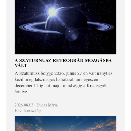
A SZATURNUSZ RETROGRÁD MOZGÁSBA
VÁLT
A Szaturnusz bolygó 2026. július 27-én vált irányt és
kezdi meg látszólagos hátrálását, ami egészen
december 11-ig tart majd, mindvégig a Kos jegyét
érintve.
2026.08.03 | Dudás Mária
Havi horoszkóp