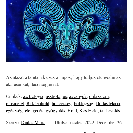
Az alázatra tanítanak ezek a napok, hogy tudjuk elengedni az
akarásunkat, dacosságunkat.
Címkék:
asztrológia
,
asztrológus
,
ásványok
,
önbizalom
,
önismeret
,
Bak telihold
,
bölcsesség
,
boldogság
,
Dudás Mária
,
egészség
,
elengedés
,
gyógyulás
,
Hold
,
Kos Hold
,
tanácsadás
Szerző:
Dudás Mária
|
Utolsó frissítés: 2022. December 26.