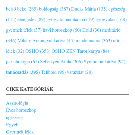
belső béke (265)
boldogság (387)
Dudás Mária (135)
egészség
(115)
elengedés (89)
gyógyító meditáció (119)
gyógyulás (168)
gyermek lélek (37)
havi horoszkóp (60)
Hold (36)
meditáció
(346)
Mihály Arkangyal kártya (45)
mindennapra (363)
női
lélek (32)
OSHO (358)
OSHO ZEN Tarot kártya (84)
pszichológia (61)
Sebestyén Attila (306)
Symbolon kártya (92)
tanácsadás (395)
Telihold (96)
varázslat (28)
CIKK KATEGÓRIÁK
Asztrológia
Éves horoszkóp
egészség
Egyéb
Gyermek lélek