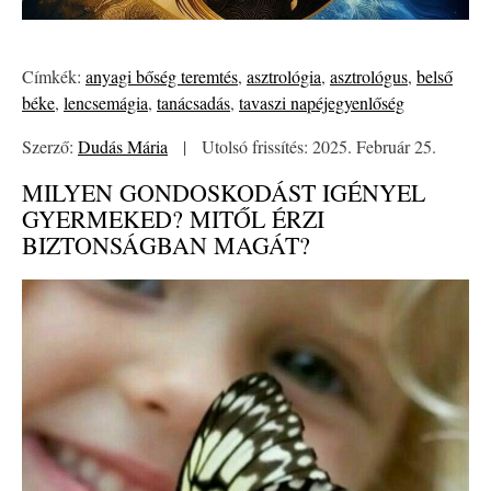
Címkék:
anyagi bőség teremtés
,
asztrológia
,
asztrológus
,
belső
béke
,
lencsemágia
,
tanácsadás
,
tavaszi napéjegyenlőség
Szerző:
Dudás Mária
|
Utolsó frissítés: 2025. Február 25.
MILYEN GONDOSKODÁST IGÉNYEL
GYERMEKED? MITŐL ÉRZI
BIZTONSÁGBAN MAGÁT?