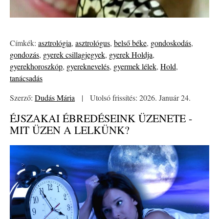
Címkék:
asztrológia
,
asztrológus
,
belső béke
,
gondoskodás
,
gondozás
,
gyerek csillagjegyek
,
gyerek Holdja
,
gyerekhoroszkóp
,
gyereknevelés
,
gyermek lélek
,
Hold
,
tanácsadás
Szerző:
Dudás Mária
|
Utolsó frissítés: 2026. Január 24.
ÉJSZAKAI ÉBREDÉSEINK ÜZENETE -
MIT ÜZEN A LELKÜNK?