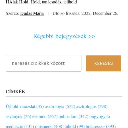
HAlak Hold
,
Hold
,
tanácsadás
,
telihold
Szerző:
Dudás Mária
|
Utolsó frissítés: 2022. December 26.
Régebbi bejegyzések >>
CÍMKÉK
Újhold varázslat (35)
asztrológia (522)
asztrológus (298)
ásványok (26)
életmód (267)
önbizalom (342)
öngyógyító
meditáció (135)
önismeret (408)
újhold (99)
bölcsesség (393)