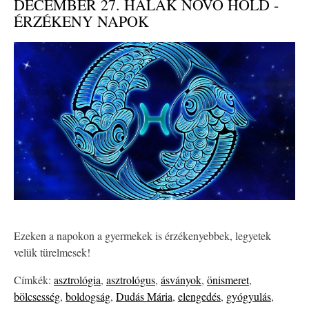
DECEMBER 27. HALAK NÖVŐ HOLD -
ÉRZÉKENY NAPOK
Ezeken a napokon a gyermekek is érzékenyebbek, legyetek
velük türelmesek!
Címkék:
asztrológia
,
asztrológus
,
ásványok
,
önismeret
,
bölcsesség
,
boldogság
,
Dudás Mária
,
elengedés
,
gyógyulás
,