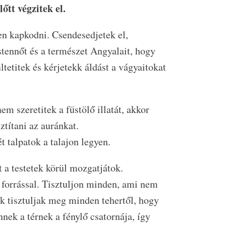
őtt végzitek el.
en kapkodni. Csendesedjetek el,
stennőt és a természet Angyalait, hogy
ltetitek és kérjetekk áldást a vágyaitokat
nem szeretitek a füstölő illatát, akkor
ztítani az auránkat.
t talpatok a talajon legyen.
 a testetek körül mozgatjátok.
a forrással. Tisztuljon minden, ami nem
lek tisztuljak meg minden tehertől, hogy
k a térnek a fénylő csatornája, így