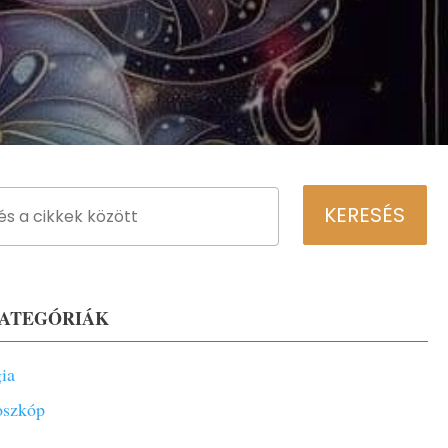
KATEGÓRIÁK
gia
oszkóp