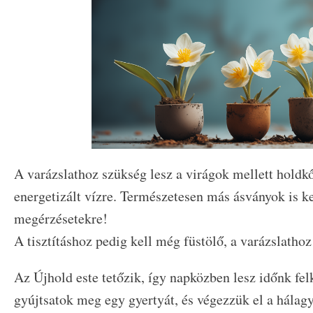
A varázslathoz szükség lesz a virágok mellett holdkő
energetizált vízre. Természetesen más ásványok is ke
megérzésetekre!
A tisztításhoz pedig kell még füstölő, a varázslatho
Az Újhold este tetőzik, így napközben lesz időnk fel
gyújtsatok meg egy gyertyát, és végezzük el a hálagy