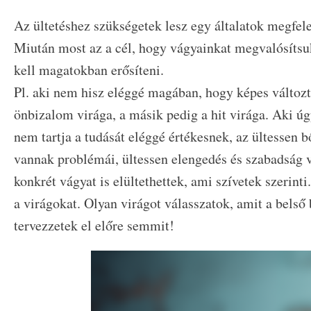
Az ültetéshez szükségetek lesz egy általatok megfele
Miután most az a cél, hogy vágyainkat megvalósítsuk
kell magatokban erősíteni.
Pl. aki nem hisz eléggé magában, hogy képes változt
önbizalom virága, a másik pedig a hit virága. Aki úg
nem tartja a tudását eléggé értékesnek, az ültessen 
vannak problémái, ültessen elengedés és szabadság 
konkrét vágyat is elültethettek, ami szívetek szerint
a virágokat. Olyan virágot válasszatok, amit a belső
tervezzetek el előre semmit!