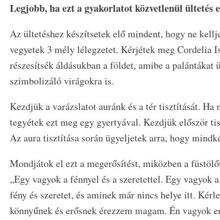
Legjobb, ha ezt a gyakorlatot közvetlenül ültetés el
Az ültetéshez készítsetek elő mindent, hogy ne kellj
vegyetek 3 mély lélegzetet. Kérjétek meg Cordelia I
részesítsék áldásukban a földet, amibe a palántákat ü
szimbolizáló virágokra is.
Kezdjük a varázslatot auránk és a tér tisztítását. Ha 
tegyétek ezt meg egy gyertyával. Kezdjük először tis
Az aura tisztítása során ügyeljetek arra, hogy mindké
Mondjátok el ezt a megerősítést, miközben a füstölőt
„Egy vagyok a fénnyel és a szeretettel. Egy vagyok 
fény és szeretet, és aminek már nincs helye itt. Kér
könnyűnek és erősnek érezzem magam. Én vagyok enne