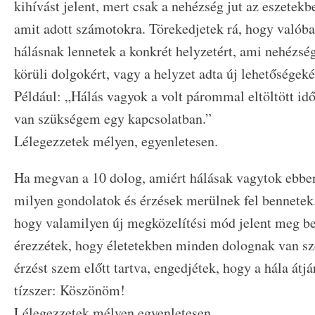
kihívást jelent, mert csak a nehézség jut az eszetekb
amit adott számotokra. Törekedjetek rá, hogy való
hálásnak lennetek a konkrét helyzetért, ami nehézség
körüli dolgokért, vagy a helyzet adta új lehetőségeké
Például: „Hálás vagyok a volt párommal eltöltött idő
van szükségem egy kapcsolatban.”
Lélegezzetek mélyen, egyenletesen.
Ha megvan a 10 dolog, amiért hálásak vagytok ebben 
milyen gondolatok és érzések merülnek fel bennetek.
hogy valamilyen új megközelítési mód jelent meg be
érezzétek, hogy életetekben minden dolognak van szé
érzést szem előtt tartva, engedjétek, hogy a hála át
tízszer: Köszönöm!
Lélegezzetek mélyen egyenletesen.