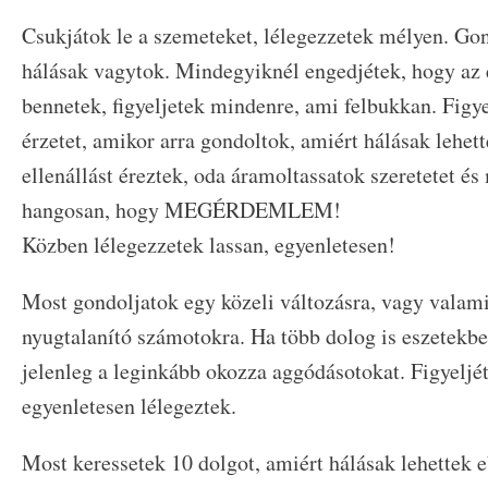
Csukjátok le a szemeteket, lélegezzetek mélyen. Go
hálásak vagytok. Mindegyiknél engedjétek, hogy az
bennetek, figyeljetek mindenre, ami felbukkan. Figyel
érzetet, amikor arra gondoltok, amiért hálásak lehet
ellenállást éreztek, oda áramoltassatok szeretetet 
hangosan, hogy MEGÉRDEMLEM!
Közben lélegezzetek lassan, egyenletesen!
Most gondoljatok egy közeli változásra, vagy valami
nyugtalanító számotokra. Ha több dolog is eszetekbe 
jelenleg a leginkább okozza aggódásotokat. Figyeljé
egyenletesen lélegeztek.
Most keressetek 10 dolgot, amiért hálásak lehettek 