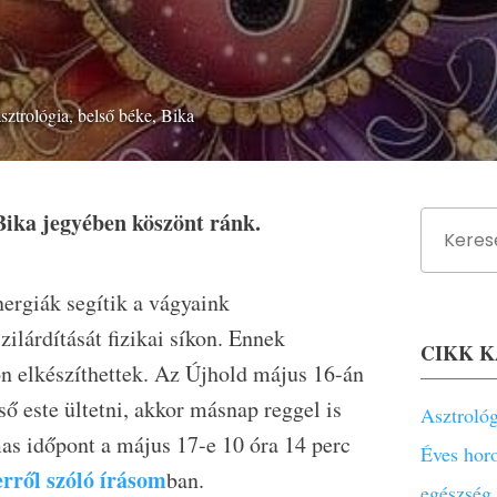
asztrológia
,
belső béke
,
Bika
Bika jegyében köszönt ránk.
nergiák segítik a vágyaink
ilárdítását fizikai síkon. Ennek
CIKK 
n elkészíthettek. Az Újhold május 16-án
ső este ültetni, akkor másnap reggel is
Asztroló
lmas időpont a május 17-e 10 óra 14 perc
Éves hor
erről szóló írásom
ban.
egészség