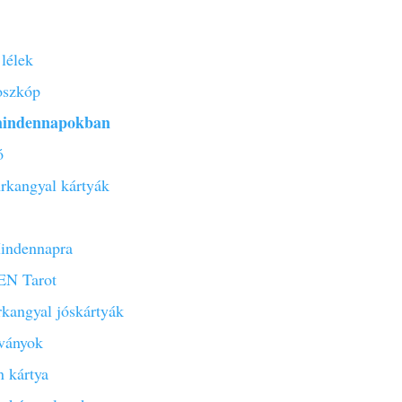
lélek
oszkóp
mindennapokban
ó
rkangyal kártyák
ndennapra
N Tarot
rkangyal jóskártyák
sványok
 kártya