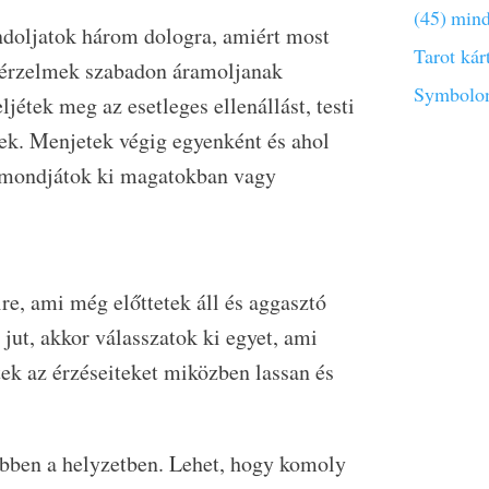
(45)
mind
ndoljatok három dologra, amiért most
Tarot kár
 érzelmek szabadon áramoljanak
Symbolon
jétek meg az esetleges ellenállást, testi
tek. Menjetek végig egyenként és ahol
és mondjátok ki magatokban vagy
re, ami még előttetek áll és aggasztó
jut, akkor válasszatok ki egyet, ami
tek az érzéseiteket miközben lassan és
ebben a helyzetben. Lehet, hogy komoly