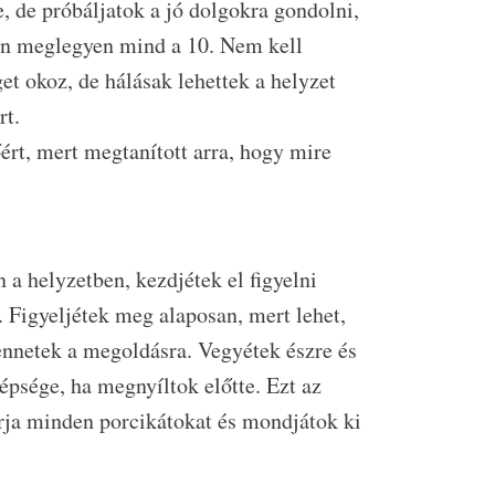
e, de próbáljatok a jó dolgokra gondolni,
ban meglegyen mind a 10. Nem kell
et okoz, de hálásak lehettek a helyzet
rt.
ért, mert megtanított arra, hogy mire
a helyzetben, kezdjétek el figyelni
 Figyeljétek meg alaposan, mert lehet,
nnetek a megoldásra. Vegyétek észre és
psége, ha megnyíltok előtte. Ezt az
járja minden porcikátokat és mondjátok ki