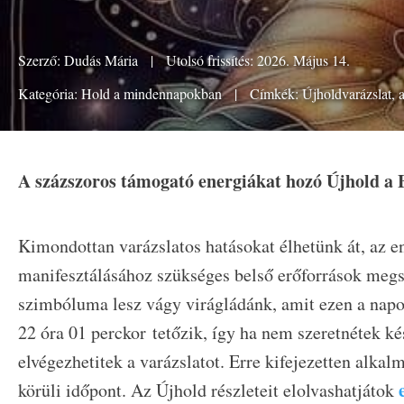
Szerző:
Dudás Mária
|
Utolsó frissítés: 2026. Május 14.
Kategória:
Hold a mindennapokban
|
Címkék:
Újholdvarázslat
,
A százszoros támogató energiákat hozó Újhold a 
Kimondottan varázslatos hatásokat élhetünk át, az e
manifesztálásához szükséges belső erőforrások megsz
szimbóluma lesz vágy virágládánk, amit ezen a napo
22 óra 01 perckor tetőzik, így ha nem szeretnétek ké
elvégezhetitek a varázslatot. Erre kifejezetten alka
körüli időpont. Az Újhold részleteit elolvashatjátok