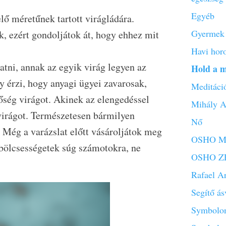
Egyéb
lő méretűnek tartott virágládára.
Gyermek 
, ezért gondoljátok át, hogy ehhez mit
Havi hor
atni, annak az egyik virág legyen az
Hold a 
y érzi, hogy anyagi ügyei zavarosak,
Meditáci
bőség virágot. Akinek az elengedéssel
Mihály A
virágot. Természetesen bármilyen
Nő
i. Még a varázslat előtt vásároljátok meg
OSHO Mi
 bölcsességetek súg számotokra, ne
OSHO ZE
Rafael A
Segítő á
Symbolon