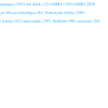
ennapra (363)
női lélek (32)
OSHO (358)
OSHO ZEN
tya (84)
pszichológia (61)
Sebestyén Attila (306)
 kártya (92)
tanácsadás (395)
Telihold (96)
varázslat (28)