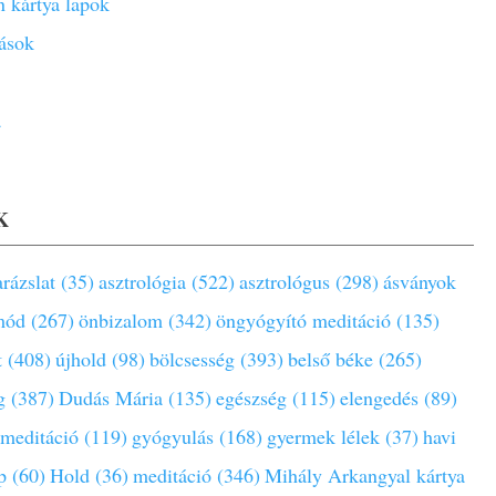
 kártya lapok
ások
a
K
rázslat (35)
asztrológia (522)
asztrológus (298)
ásványok
mód (267)
önbizalom (342)
öngyógyító meditáció (135)
t (408)
újhold (98)
bölcsesség (393)
belső béke (265)
g (387)
Dudás Mária (135)
egészség (115)
elengedés (89)
 meditáció (119)
gyógyulás (168)
gyermek lélek (37)
havi
p (60)
Hold (36)
meditáció (346)
Mihály Arkangyal kártya