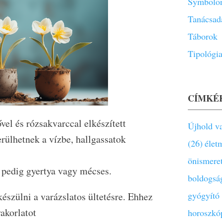
Symbolon
Tanácsad
Táborok
Tipológi
CÍMKÉ
vel és rózsakvarccal elkészített
Újhold va
rülhetnek a vízbe, hallgassatok
(26)
élet
önismere
z pedig gyertya vagy mécses.
boldogsá
gyógyító
készülni a varázslatos ültetésre. Ehhez
akorlatot
horoszkó