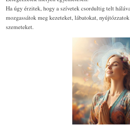
Ha úgy érzitek, hogy a szívetek csordultig telt háláva
mozgassátok meg kezeteket, lábatokat, nyújtózzatok 
szemeteket.